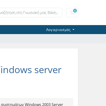
0
Καλάθι αγορών
Λογαριασμός
indows server
ων συστημάτων Windows 2003 Server