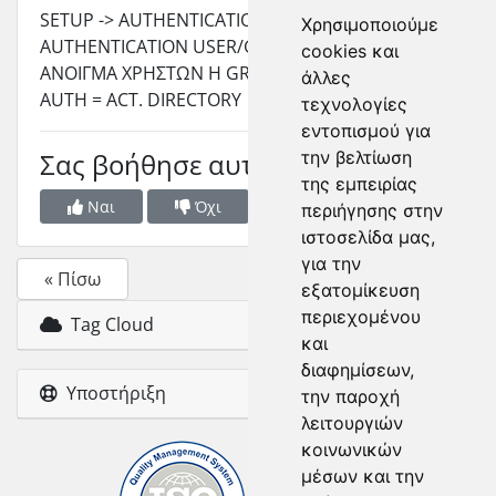
SETUP -> AUTHENTICATION->
Χρησιμοποιούμε
AUTHENTICATION USER/GROUP
cookies και
ΑΝΟΙΓΜΑ ΧΡΗΣΤΩΝ Η GROUP
άλλες
AUTH = ACT. DIRECTORY
τεχνολογίες
εντοπισμού για
Σας βοήθησε αυτή η απάντηση;
την βελτίωση
της εμπειρίας
Ναι
Όχι
περιήγησης στην
ιστοσελίδα μας,
για την
« Πίσω
εξατομίκευση
περιεχομένου
Tag Cloud
και
διαφημίσεων,
Υποστήριξη
την παροχή
λειτουργιών
κοινωνικών
μέσων και την