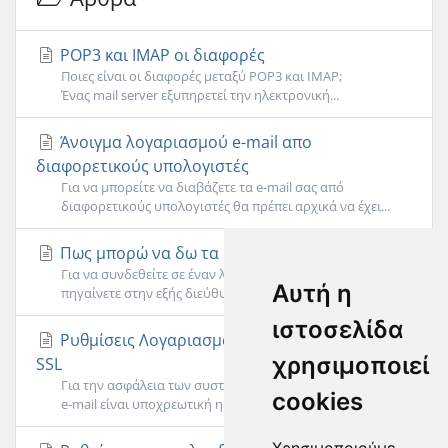
POP3 και IMAP οι διαφορές
Ποιες είναι οι διαφορές μεταξύ POP3 και IMAP;
Ένας mail server εξυπηρετεί την ηλεκτρονική...
Άνοιγμα λογαριασμού e-mail απο
διαφορετικούς υπολογιστές
Για να μπορείτε να διαβάζετε τα e-mail σας από
διαφορετικούς υπολογιστές θα πρέπει αρχικά να έχει...
Πως μπορώ να δω τα email μου μέσω web;
Για να συνδεθείτε σε έναν λογαριασμό email μέσω web
Αυτή η
πηγαίνετε στην εξής διεύθυνση (όπου domain.gr...
ιστοσελίδα
Ρυθμίσεις Λογαριασμού e-mail με σύνδεση
χρησιμοποιεί
SSL
Για την ασφάλεια των συστημάτων και των λογαριασμών
cookies
e-mail είναι υποχρεωτική η σύνδεση με SSL για...