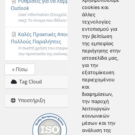
Χρησιμοποιούμε
Ρυθμίσεις για να λαμβάνετε τα e- mail σας με
cookies και
Outlook
άλλες
User Information (Στοιχεία χρήστη)Your Name (Το όνομά
σας): Το όνομα που θέλετε να εμφανίζεται...
τεχνολογίες
εντοπισμού για
Καλές Πρακτικές Αποστολής E-mail σε
την βελτίωση
Πολλούς Παραλήπτες
της εμπειρίας
Η σωστή χρήση του εταιρικού e-mail είναι απαραίτητη για
περιήγησης στην
την προστασία της εικόνας της επιχείρησής...
ιστοσελίδα μας,
για την
« Πίσω
εξατομίκευση
περιεχομένου
Tag Cloud
και
διαφημίσεων,
Υποστήριξη
την παροχή
λειτουργιών
κοινωνικών
μέσων και την
ανάλυση της