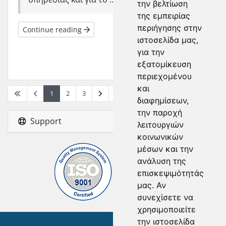
την βελτίωση
της εμπειρίας
περιήγησης στην
Continue reading
ιστοσελίδα μας,
για την
εξατομίκευση
περιεχομένου
και
1
2
3
διαφημίσεων,
την παροχή
Support
λειτουργιών
κοινωνικών
μέσων και την
ανάλυση της
επισκεψιμότητάς
μας. Αν
συνεχίσετε να
χρησιμοποιείτε
την ιστοσελίδα