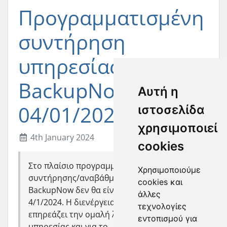
Προγραμματισμένη
συντήρηση
υπηρεσίας
BackupNow
Αυτή η
04/01/2024.
ιστοσελίδα
χρησιμοποιεί
4th January 2024
cookies
Στο πλαίσιο προγραμματισμένης
Χρησιμοποιούμε
συντήρησης/αναβάθμισης της υπηρεσίας
cookies και
BackupNow δεν θα είναι διαθέσιμη στις
άλλες
4/1/2024. Η διενέργεια των εργασιών
τεχνολογίες
επηρεάζει την ομαλή λειτουργία της
εντοπισμού για
υπηρεσίας και για το ...