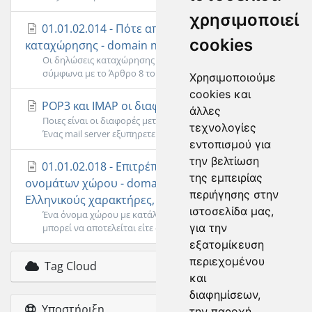
χρησιμοποιεί
01.01.02.014 - Πότε απορρίπτεται μια δήλωση
cookies
καταχώρησης - domain name .gr;
Οι δηλώσεις καταχώρησης που θεωρούνται ανυπόστατες
σύμφωνα με το Άρθρο 8 του Κανονισμού...
Χρησιμοποιούμε
cookies και
POP3 και IMAP οι διαφορές
άλλες
Ποιες είναι οι διαφορές μεταξύ POP3 και IMAP;
τεχνολογίες
Ένας mail server εξυπηρετεί την ηλεκτρονική...
εντοπισμού για
την βελτίωση
01.01.02.018 - Επιτρέπεται η εκχώρηση
της εμπειρίας
ονομάτων χώρου - domain name .gr με
περιήγησης στην
Ελληνικούς χαρακτήρες, όπως το όνομα.gr;
ιστοσελίδα μας,
Ένα όνομα χώρου με κατάληξη .gr ή .ελ που εκχωρούνται
για την
μπορεί να αποτελείται είτε από λατινικούς,...
εξατομίκευση
περιεχομένου
Tag Cloud
και
διαφημίσεων,
Υποστήριξη
την παροχή