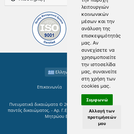
λειτουργιών
κοινωνικών
μέσων και την
ανάλυση της
επισκεψιμότητάς
μας. Αν
συνεχίσετε να
χρησιμοποιείτε
την ιστοσελίδα
μας, συναινείτε
Ελληνικά / EUR
στη χρήση των
cookies μας.
Επικοινωνία
Όροι χρήσης
Συμφωνώ
Πνευματικά δικαιώματα © 2026 ACCESSIT. Με επιφύλαξη
παντός δικαιώματος. - Αρ. Γ.Ε.ΜΗ: 006720901000 - Αριθμός
Αλλαγή των
Μητρώου ΕΕΤΤ: 09038
προτιμήσεών
μου