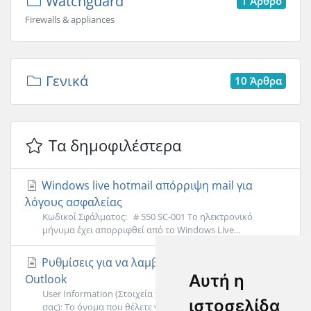
Watchguard
1 Άρθρο
Firewalls & appliances
Γενικά
10 Άρθρα
Τα δημοφιλέστερα
Windows live hotmail απόρριψη mail για
λόγους ασφαλείας
Κωδικοί Σφάλματος: # 550 SC-001 Το ηλεκτρονικό
μήνυμα έχει απορριφθεί από το Windows Live...
Ρυθμίσεις για να λαμβάνετε τα e- mail σας με
Αυτή η
Outlook
User Information (Στοιχεία χρήστη)Your Name (Το όνομά
ιστοσελίδα
σας): Το όνομα που θέλετε να εμφανίζεται...